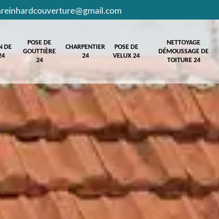
hreinhardcouverture@gmail.com
POSE DE
NETTOYAGE
N DE
CHARPENTIER
POSE DE
GOUTTIÈRE
DÉMOUSSAGE DE
24
24
VELUX 24
24
TOITURE 24