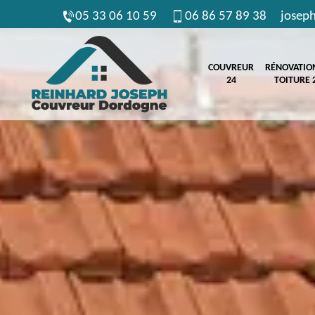
05 33 06 10 59
06 86 57 89 38
josep
COUVREUR
RÉNOVATIO
24
TOITURE 