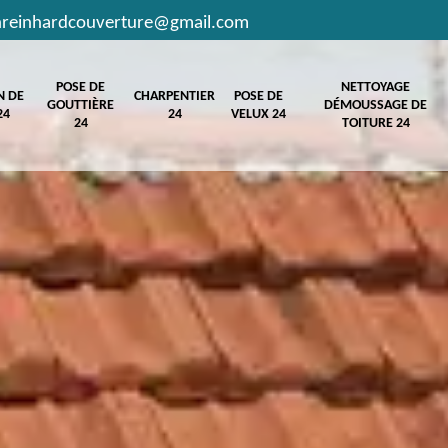
hreinhardcouverture@gmail.com
POSE DE
NETTOYAGE
N DE
CHARPENTIER
POSE DE
GOUTTIÈRE
DÉMOUSSAGE DE
24
24
VELUX 24
24
TOITURE 24