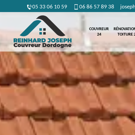
05 33 06 10 59
06 86 57 89 38
josep
COUVREUR
RÉNOVATIO
24
TOITURE 