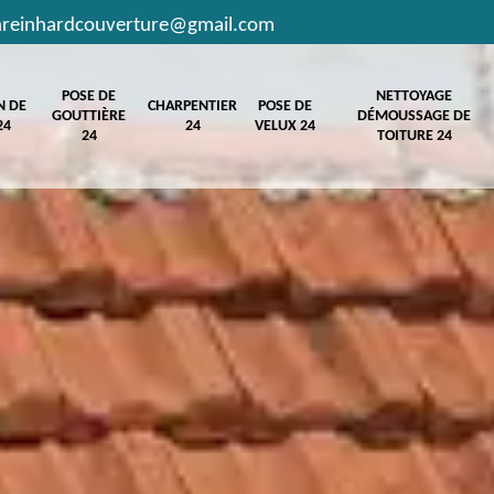
hreinhardcouverture@gmail.com
POSE DE
NETTOYAGE
N DE
CHARPENTIER
POSE DE
GOUTTIÈRE
DÉMOUSSAGE DE
24
24
VELUX 24
24
TOITURE 24