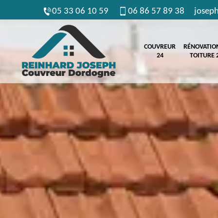
05 33 06 10 59
06 86 57 89 38
josep
COUVREUR
RÉNOVATIO
24
TOITURE 