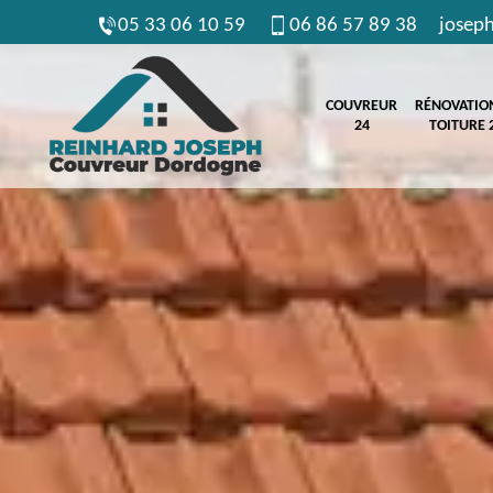
05 33 06 10 59
06 86 57 89 38
josep
COUVREUR
RÉNOVATIO
24
TOITURE 