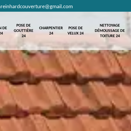
hreinhardcouverture@gmail.com
POSE DE
NETTOYAGE
N DE
CHARPENTIER
POSE DE
GOUTTIÈRE
DÉMOUSSAGE DE
24
24
VELUX 24
24
TOITURE 24