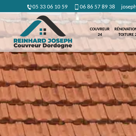
05 33 06 10 59
06 86 57 89 38
josep
COUVREUR
RÉNOVATIO
24
TOITURE 