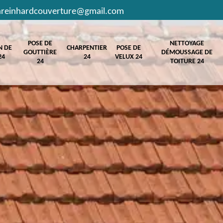
hreinhardcouverture@gmail.com
POSE DE
NETTOYAGE
N DE
CHARPENTIER
POSE DE
GOUTTIÈRE
DÉMOUSSAGE DE
24
24
VELUX 24
24
TOITURE 24