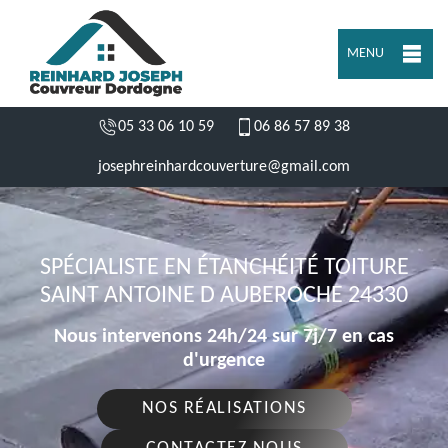
MENU
05 33 06 10 59
06 86 57 89 38
josephreinhardcouverture@gmail.com
SPÉCIALISTE EN ÉTANCHÉITÉ TOITURE
SAINT ANTOINE D AUBEROCHE 24330
Nous intervenons 24h/24 sur 7j/7 en cas
d'urgence
NOS RÉALISATIONS