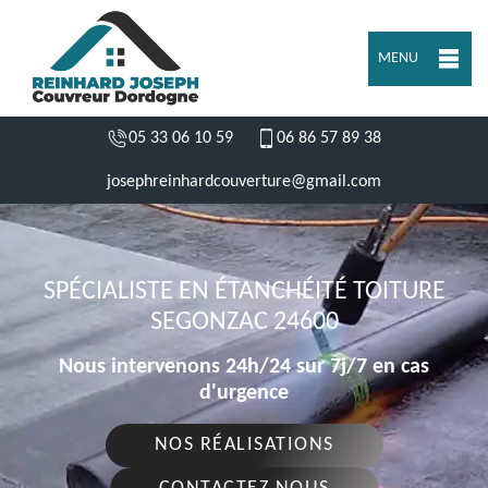
MENU
05 33 06 10 59
06 86 57 89 38
josephreinhardcouverture@gmail.com
SPÉCIALISTE EN ÉTANCHÉITÉ TOITURE
SEGONZAC 24600
Nous intervenons 24h/24 sur 7j/7 en cas
d'urgence
NOS RÉALISATIONS