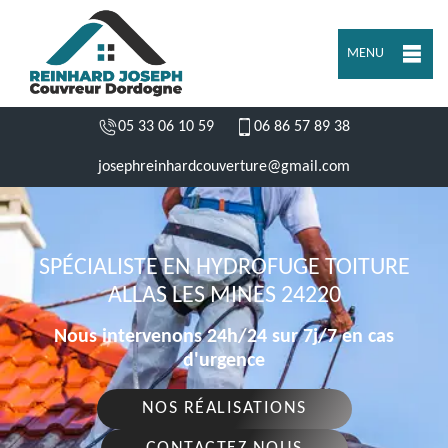
MENU
05 33 06 10 59
06 86 57 89 38
josephreinhardcouverture@gmail.com
SPÉCIALISTE EN HYDROFUGE TOITURE
ALLAS LES MINES 24220
Nous intervenons 24h/24 sur 7j/7 en cas
d'urgence
NOS RÉALISATIONS