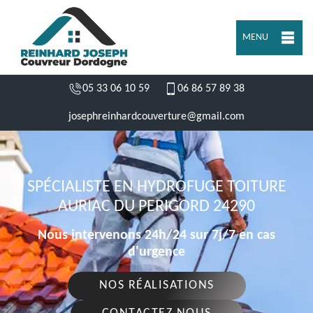
MENU
05 33 06 10 59
06 86 57 89 38
josephreinhardcouverture@gmail.com
SPÉCIALISTE EN HYDROFUGE TOITURE
AURIAC DU PERIGORD 24290
Nous intervenons 24h/24 sur 7j/7 en cas
d'urgence
NOS RÉALISATIONS