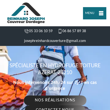
MENU
05 33 06 10 59
06 86 57 89 38
josephreinhardcouverture@gmail.com
SPÉCIALISTE EN HYDROFUGE TOITURE
AZERAT 24210
Nous intervenons 24h/24 sur 7j/7 en cas
d'urgence
NOS RÉALISATIONS