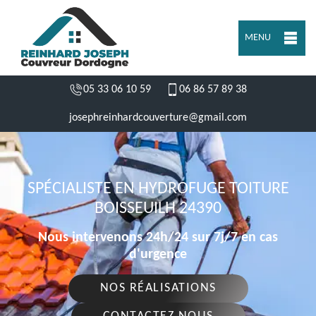
MENU
05 33 06 10 59
06 86 57 89 38
josephreinhardcouverture@gmail.com
SPÉCIALISTE EN HYDROFUGE TOITURE
BOISSEUILH 24390
Nous intervenons 24h/24 sur 7j/7 en cas
d'urgence
NOS RÉALISATIONS