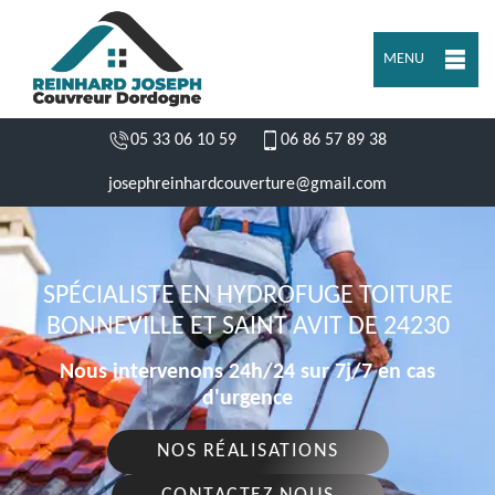
MENU
05 33 06 10 59
06 86 57 89 38
josephreinhardcouverture@gmail.com
SPÉCIALISTE EN HYDROFUGE TOITURE
BONNEVILLE ET SAINT AVIT DE 24230
Nous intervenons 24h/24 sur 7j/7 en cas
d'urgence
NOS RÉALISATIONS