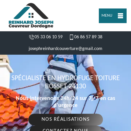
MENU
05 33 06 10 59
06 86 57 89 38
josephreinhardcouverture@gmail.com
SPÉCIALISTE EN HYDROFUGE TOITURE
BOSSET 24130
Nous intervenons 24h/24 sur 7j/7 en cas
d'urgence
NOS RÉALISATIONS