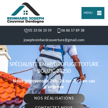
MENU
05 33 06 10 59
06 86 57 89 38
josephreinhardcouverture@gmail.com
SPÉCIALISTE EN HYDROFUGE TOITURE
BOUZIC 24250
Nous intervenons 24h/24 sur 7j/7 en cas
d'urgence
NOS RÉALISATIONS