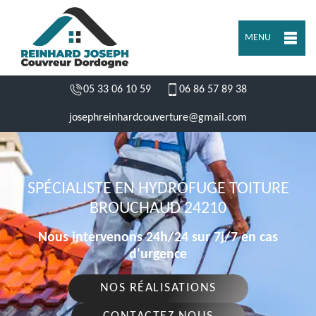
MENU
05 33 06 10 59
06 86 57 89 38
josephreinhardcouverture@gmail.com
SPÉCIALISTE EN HYDROFUGE TOITURE
BROUCHAUD 24210
Nous intervenons 24h/24 sur 7j/7 en cas
d'urgence
NOS RÉALISATIONS