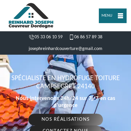
MENU
05 33 06 10 59
06 86 57 89 38
josephreinhardcouverture@gmail.com
SPÉCIALISTE EN HYDROFUGE TOITURE
CAMPSEGRET 24140
Nous intervenons 24h/24 sur 7j/7 en cas
d'urgence
NOS RÉALISATIONS