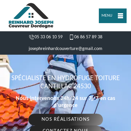
MENU
05 33 06 10 59
06 86 57 89 38
josephreinhardcouverture@gmail.com
SPÉCIALISTE EN HYDROFUGE TOITURE
CANTILLAC 24530
Nous intervenons 24h/24 sur 7j/7 en cas
d'urgence
NOS RÉALISATIONS