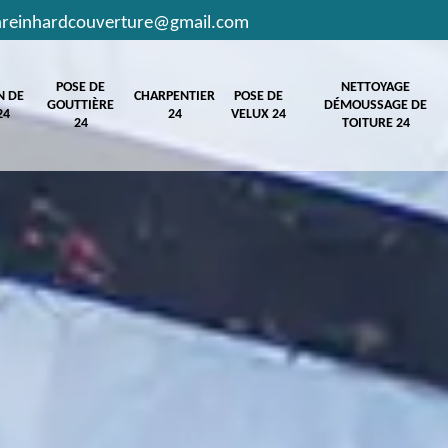
hreinhardcouverture@gmail.com
POSE DE
NETTOYAGE
N DE
CHARPENTIER
POSE DE
GOUTTIÈRE
DÉMOUSSAGE DE
24
24
VELUX 24
24
TOITURE 24