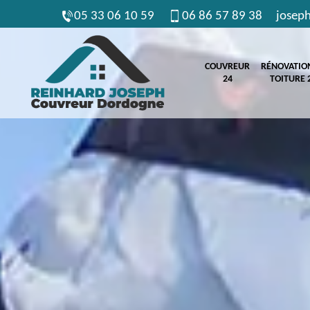
05 33 06 10 59
06 86 57 89 38
josep
COUVREUR
RÉNOVATIO
24
TOITURE 