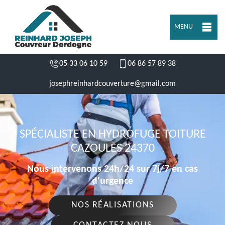
MENU
05 33 06 10 59
06 86 57 89 38
josephreinhardcouverture@gmail.com
SPÉCIALISTE EN HYDROFUGE TOITURE
CAZOULES 24370
Nous intervenons 24h/24 sur 7j/7 en cas
d'urgence
NOS RÉALISATIONS