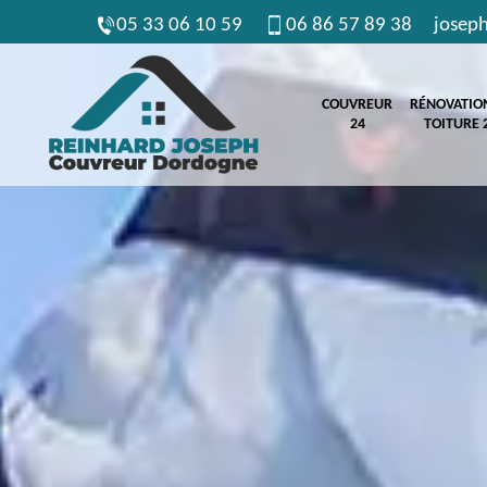
05 33 06 10 59
06 86 57 89 38
josep
COUVREUR
RÉNOVATIO
24
TOITURE 