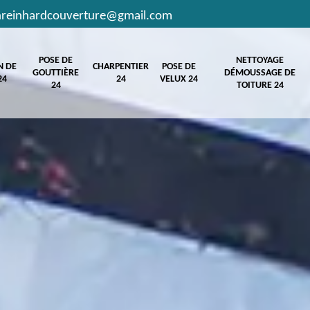
hreinhardcouverture@gmail.com
POSE DE
NETTOYAGE
N DE
CHARPENTIER
POSE DE
GOUTTIÈRE
DÉMOUSSAGE DE
24
24
VELUX 24
24
TOITURE 24