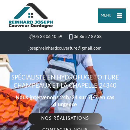
MENU
05 33 06 10 59
06 86 57 89 38
josephreinhardcouverture@gmail.com
SPÉCIALISTE EN HYDROFUGE TOITURE
CHAMPEAUX ET LA CHAPELLE 24340
Nous intervenons 24h/24 sur 7j/7 en cas
d'urgence
NOS RÉALISATIONS