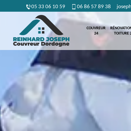
05 33 06 10 59
06 86 57 89 38
josep
COUVREUR
RÉNOVATIO
24
TOITURE 