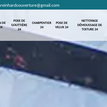
hreinhardcouverture@gmail.com
POSE DE
NETTOYAGE
N DE
CHARPENTIER
POSE DE
GOUTTIÈRE
DÉMOUSSAGE DE
24
24
VELUX 24
24
TOITURE 24