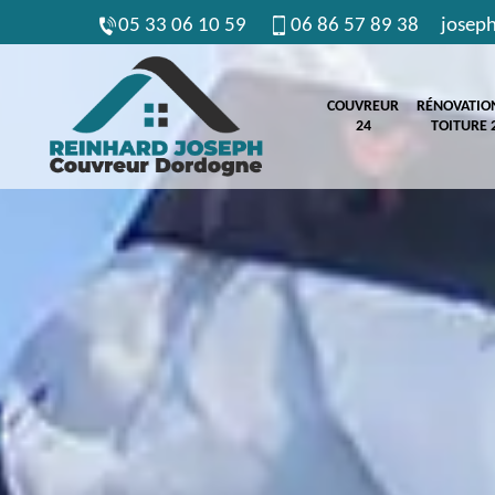
05 33 06 10 59
06 86 57 89 38
josep
COUVREUR
RÉNOVATIO
24
TOITURE 