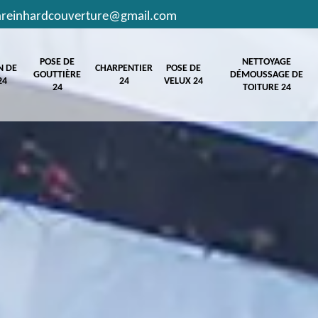
hreinhardcouverture@gmail.com
POSE DE
NETTOYAGE
N DE
CHARPENTIER
POSE DE
GOUTTIÈRE
DÉMOUSSAGE DE
24
24
VELUX 24
24
TOITURE 24