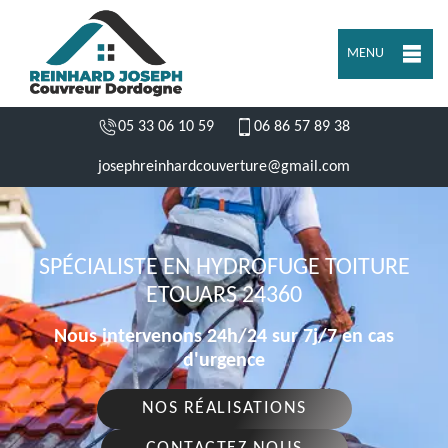
MENU
05 33 06 10 59
06 86 57 89 38
josephreinhardcouverture@gmail.com
SPÉCIALISTE EN HYDROFUGE TOITURE
ETOUARS 24360
Nous intervenons 24h/24 sur 7j/7 en cas
d'urgence
NOS RÉALISATIONS