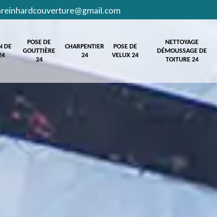
hreinhardcouverture@gmail.com
POSE DE
NETTOYAGE
N DE
CHARPENTIER
POSE DE
GOUTTIÈRE
DÉMOUSSAGE DE
24
24
VELUX 24
24
TOITURE 24