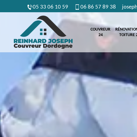
05 33 06 10 59
06 86 57 89 38
josep
COUVREUR
RÉNOVATIO
24
TOITURE 