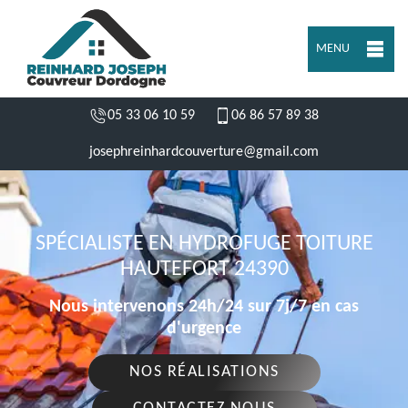
MENU
05 33 06 10 59
06 86 57 89 38
josephreinhardcouverture@gmail.com
SPÉCIALISTE EN HYDROFUGE TOITURE
HAUTEFORT 24390
Nous intervenons 24h/24 sur 7j/7 en cas
d'urgence
NOS RÉALISATIONS