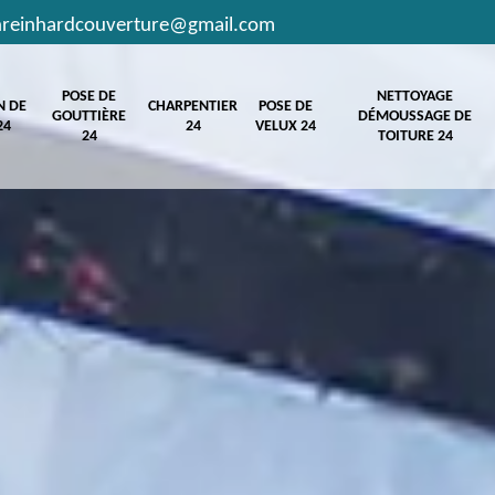
hreinhardcouverture@gmail.com
POSE DE
NETTOYAGE
N DE
CHARPENTIER
POSE DE
GOUTTIÈRE
DÉMOUSSAGE DE
24
24
VELUX 24
24
TOITURE 24