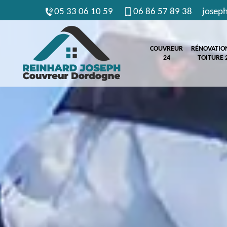
05 33 06 10 59
06 86 57 89 38
josep
COUVREUR
RÉNOVATIO
24
TOITURE 