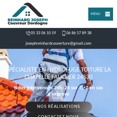
MENU
05 33 06 10 59
06 86 57 89 38
josephreinhardcouverture@gmail.com
SPÉCIALISTE EN HYDROFUGE TOITURE LA
CHAPELLE FAUCHER 24530
Nous intervenons 24h/24 sur 7j/7 en cas
d'urgence
NOS RÉALISATIONS