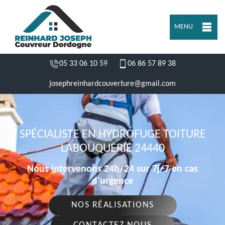
MENU
05 33 06 10 59
06 86 57 89 38
josephreinhardcouverture@gmail.com
SPÉCIALISTE EN HYDROFUGE TOITURE
LABOUQUERIE 24440
Nous intervenons 24h/24 sur 7j/7 en cas
d'urgence
NOS RÉALISATIONS