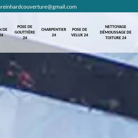
hreinhardcouverture@gmail.com
POSE DE
NETTOYAGE
N DE
CHARPENTIER
POSE DE
GOUTTIÈRE
DÉMOUSSAGE DE
24
24
VELUX 24
24
TOITURE 24