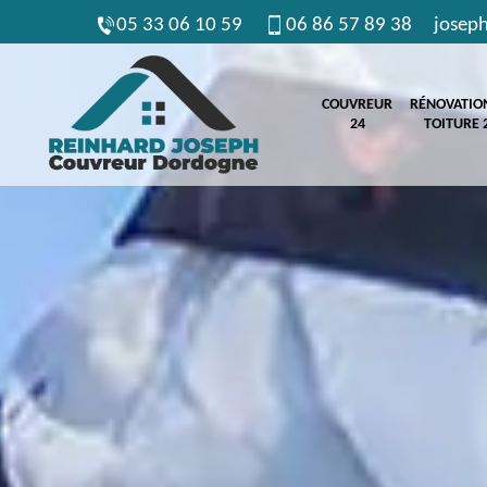
05 33 06 10 59
06 86 57 89 38
josep
COUVREUR
RÉNOVATIO
24
TOITURE 