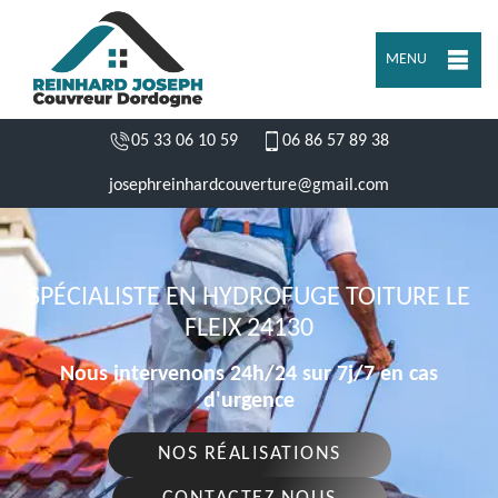
MENU
05 33 06 10 59
06 86 57 89 38
josephreinhardcouverture@gmail.com
SPÉCIALISTE EN HYDROFUGE TOITURE LE
FLEIX 24130
Nous intervenons 24h/24 sur 7j/7 en cas
d'urgence
NOS RÉALISATIONS