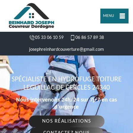
MENU
05 33 06 10 59
06 86 57 89 38
josephreinhardcouverture@gmail.com
SPÉCIALISTE EN HYDROFUGE TOITURE
LEGUILLAC DE CERCLES 24340
Nous intervenons 24h/24 sur 7j/7 en cas
d'urgence
NOS RÉALISATIONS