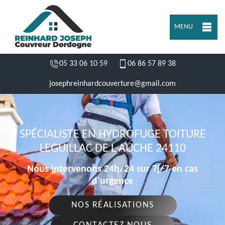
MENU
05 33 06 10 59
06 86 57 89 38
josephreinhardcouverture@gmail.com
SPÉCIALISTE EN HYDROFUGE TOITURE
LEGUILLAC DE L AUCHE 24110
Nous intervenons 24h/24 sur 7j/7 en cas
d'urgence
NOS RÉALISATIONS