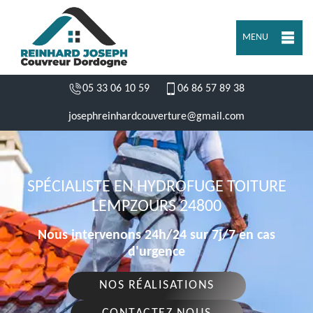
MENU
05 33 06 10 59
06 86 57 89 38
josephreinhardcouverture@gmail.com
SPÉCIALISTE EN HYDROFUGE TOITURE
LEMPZOURS 24800
Nous intervenons 24h/24 sur 7j/7 en cas
d'urgence
NOS RÉALISATIONS