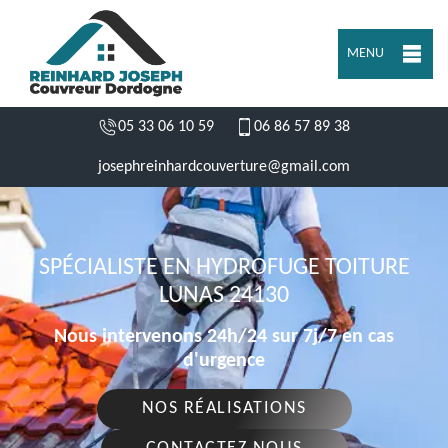
MENU
05 33 06 10 59
06 86 57 89 38
josephreinhardcouverture@gmail.com
SPÉCIALISTE EN HYDROFUGE TOITURE
LUNAS 24130
Nous intervenons 24h/24 sur 7j/7 en cas
d'urgence
NOS RÉALISATIONS