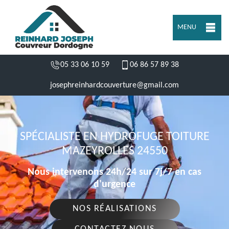
MENU
05 33 06 10 59
06 86 57 89 38
josephreinhardcouverture@gmail.com
SPÉCIALISTE EN HYDROFUGE TOITURE
MAZEYROLLES 24550
Nous intervenons 24h/24 sur 7j/7 en cas
d'urgence
NOS RÉALISATIONS