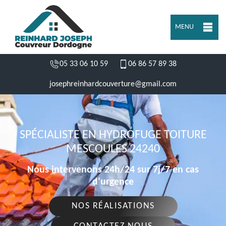
MENU
05 33 06 10 59
06 86 57 89 38
josephreinhardcouverture@gmail.com
SPÉCIALISTE EN HYDROFUGE TOITURE
MESCOULES 24240
Nous intervenons 24h/24 sur 7j/7 en cas
d'urgence
NOS RÉALISATIONS