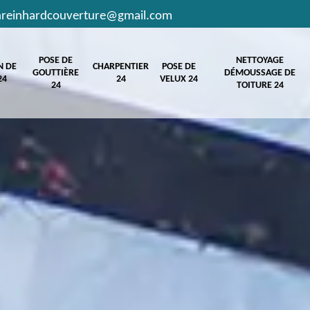
hreinhardcouverture@gmail.com
POSE DE
NETTOYAGE
N DE
CHARPENTIER
POSE DE
GOUTTIÈRE
DÉMOUSSAGE DE
24
24
VELUX 24
24
TOITURE 24