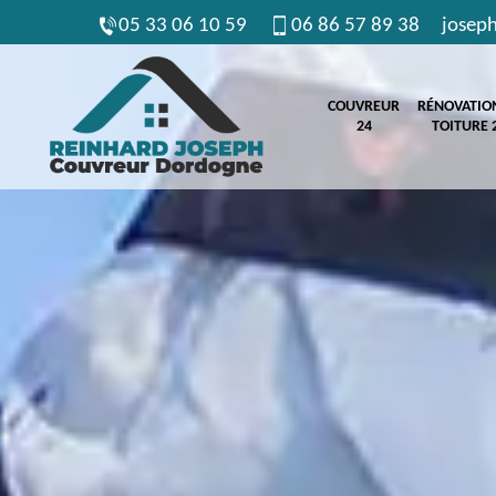
05 33 06 10 59
06 86 57 89 38
josep
COUVREUR
RÉNOVATIO
24
TOITURE 