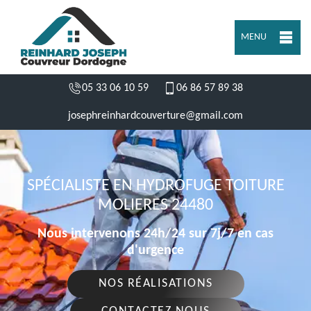
MENU
05 33 06 10 59
06 86 57 89 38
josephreinhardcouverture@gmail.com
SPÉCIALISTE EN HYDROFUGE TOITURE
MOLIERES 24480
Nous intervenons 24h/24 sur 7j/7 en cas
d'urgence
NOS RÉALISATIONS