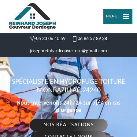
MENU
05 33 06 10 59
06 86 57 89 38
josephreinhardcouverture@gmail.com
SPÉCIALISTE EN HYDROFUGE TOITURE
MONBAZILLAC 24240
Nous intervenons 24h/24 sur 7j/7 en cas
d'urgence
NOS RÉALISATIONS