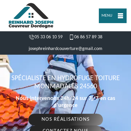
MENU
05 33 06 10 59
06 86 57 89 38
josephreinhardcouverture@gmail.com
SPÉCIALISTE EN HYDROFUGE TOITURE
MONMADALES 24560
Nous intervenons 24h/24 sur 7j/7 en cas
d'urgence
NOS RÉALISATIONS