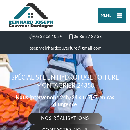
MENU
05 33 06 10 59
06 86 57 89 38
josephreinhardcouverture@gmail.com
SPÉCIALISTE EN HYDROFUGE TOITURE
MONTAGRIER 24350
Nous intervenons 24h/24 sur 7j/7 en cas
d'urgence
NOS RÉALISATIONS