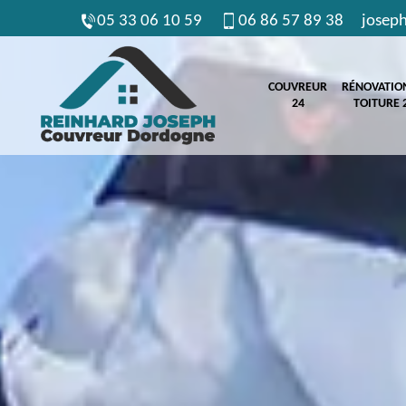
05 33 06 10 59
06 86 57 89 38
josep
COUVREUR
RÉNOVATIO
24
TOITURE 