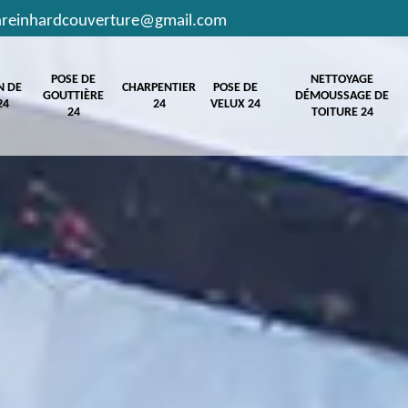
hreinhardcouverture@gmail.com
POSE DE
NETTOYAGE
N DE
CHARPENTIER
POSE DE
GOUTTIÈRE
DÉMOUSSAGE DE
24
24
VELUX 24
24
TOITURE 24