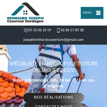
MENU
05 33 06 10 59
06 86 57 89 38
josephreinhardcouverture@gmail.com
SPÉCIALISTE EN HYDROFUGE TOITURE
ORLIAGUET 24370
Nous intervenons 24h/24 sur 7j/7 en cas
d'urgence
NOS RÉALISATIONS