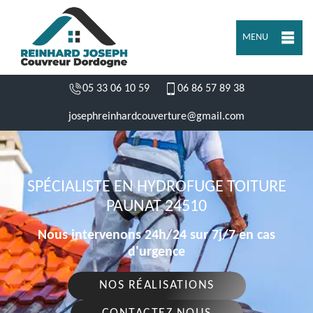
MENU
05 33 06 10 59
06 86 57 89 38
josephreinhardcouverture@gmail.com
SPÉCIALISTE EN HYDROFUGE TOITURE
PAUNAT 24510
Nous intervenons 24h/24 sur 7j/7 en cas
d'urgence
NOS RÉALISATIONS