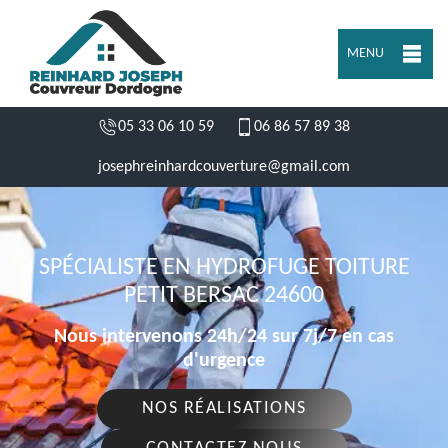
MENU
05 33 06 10 59
06 86 57 89 38
josephreinhardcouverture@gmail.com
SPÉCIALISTE EN HYDROFUGE TOITURE
PETIT BERSAC 24600
Nous intervenons 24h/24 sur 7j/7 en cas
d'urgence
NOS RÉALISATIONS