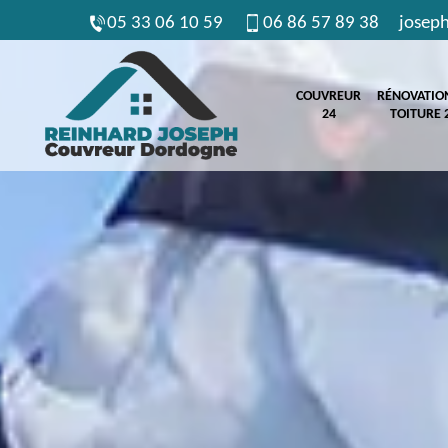
05 33 06 10 59
06 86 57 89 38
josep
COUVREUR
RÉNOVATIO
24
TOITURE 