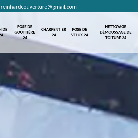
hreinhardcouverture@gmail.com
POSE DE
NETTOYAGE
N DE
CHARPENTIER
POSE DE
GOUTTIÈRE
DÉMOUSSAGE DE
24
24
VELUX 24
24
TOITURE 24