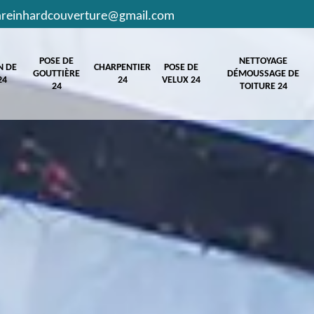
hreinhardcouverture@gmail.com
POSE DE
NETTOYAGE
N DE
CHARPENTIER
POSE DE
GOUTTIÈRE
DÉMOUSSAGE DE
24
24
VELUX 24
24
TOITURE 24