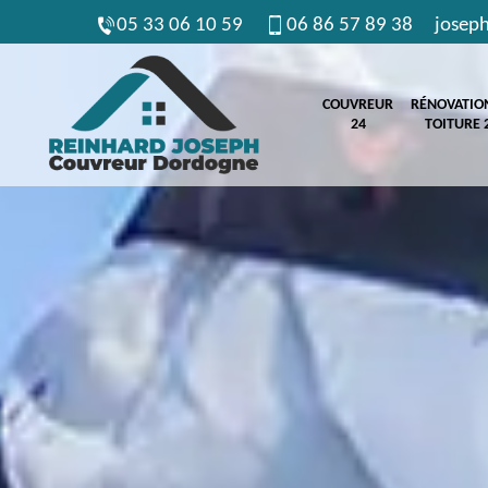
05 33 06 10 59
06 86 57 89 38
josep
COUVREUR
RÉNOVATIO
24
TOITURE 