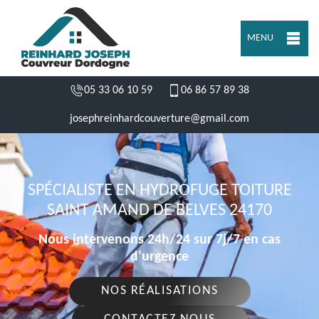
MENU
05 33 06 10 59
06 86 57 89 38
josephreinhardcouverture@gmail.com
SPÉCIALISTE EN HYDROFUGE TOITURE
SAINT AMAND DE BELVES 24170
Nous intervenons 24h/24 sur 7j/7 en cas
d'urgence
NOS RÉALISATIONS