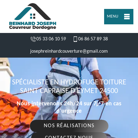
MENU
05 33 06 10 59
06 86 57 89 38
josephreinhardcouverture@gmail.com
SPÉCIALISTE EN HYDROFUGE TOITURE
SAINT CAPRAISE D EYMET 24500
Nous intervenons 24h/24 sur 7j/7 en cas
d'urgence
NOS RÉALISATIONS